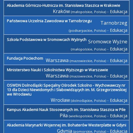
Akademia Górniczo-Hutnicza im. Stanisława Staszica w Krakowie
Kraków
- Edukacja
(małopolskie, Polska)
Państwowa Uczelnia Zawodowa w Tarnobrzegu
Tarnobrzeg
- Edukacja
(podkarpackie, Polska)
Szkoła Podstawowa w Sromowcach Wyżnych
Sromowce Wyżne
- Edukacja
(małopolskie, Polska)
Fundacja Pociechom
Warszawa
- Edukacja
(mazowieckie, Polska)
Ministerstwo Nauki i Szkolnictwa Wyższego w Warszawie
Warszawa
- Edukacja
(mazowieckie, Polska)
OSWDN Dolnośląski Specjalny Ośrodek Szkolno - Wychowawczy nr
13 dla Dzieci Niewidomych i Słabowidzących im. M. Grzegorzewskiej
we Wrocławiu
Wrocław
- Edukacja
(dolnośląskie, Polska)
Kampus Akademii Nauk Stosowanych im. Stanisława Staszica w Pile
Piła
- Edukacja
(wielkopolskie, Polska)
Akademia Marynarki Wojennej im. Bohaterów Westerplatte w Gdyni
Gdynia
- Edukacja
(pomorskie, Polska)