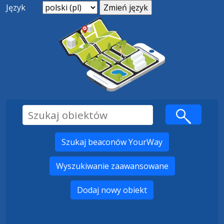
Język
Szukaj beaconów YourWay
Wyszukiwanie zaawansowane
Dodaj nowy obiekt