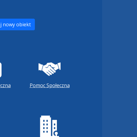
j nowy obiekt
czna
Pomoc Społeczna