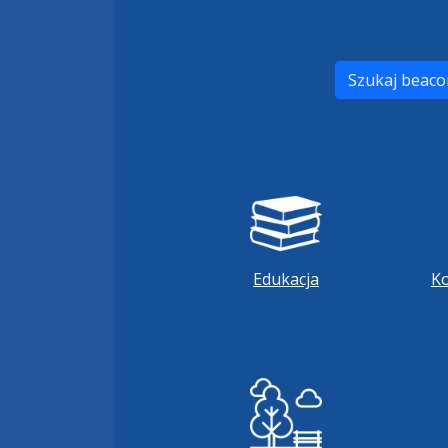
Szukaj beac
Edukacja
K