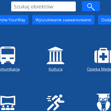
onów YourWay
Wyszukiwanie zaawansowane
Doda
omunikacja
Kultura
Opieka Medy