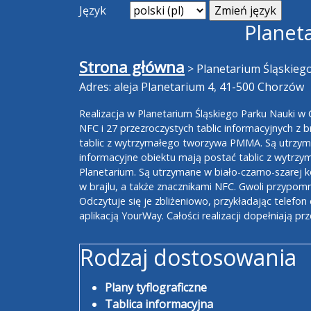
Język
Planet
Strona główna
>
Planetarium Śląskieg
Adres: aleja Planetarium 4, 41-500 Chorzów
Realizacja w Planetarium Śląskiego Parku Nauki w
NFC i 27 przezroczystych tablic informacyjnych z
tablic z wytrzymałego tworzywa PMMA. Są utrzyma
informacyjne obiektu mają postać tablic z wytr
Planetarium. Są utrzymane w biało-czarno-szarej 
w brajlu, a także znacznikami NFC. Gwoli przypomn
Odczytuje się je zbliżeniowo, przykładając telefon 
aplikacją YourWay. Całości realizacji dopełniają pr
Rodzaj dostosowania
Plany tyflograficzne
Tablica informacyjna