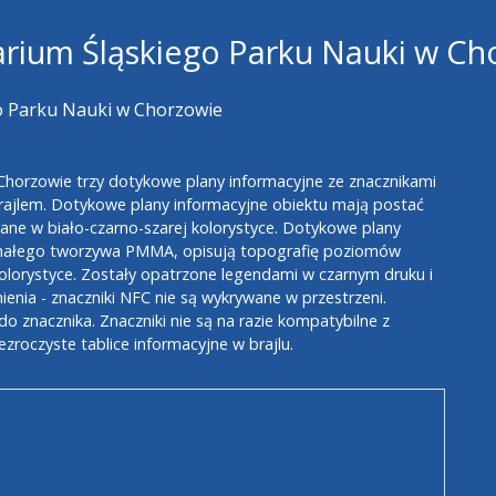
arium Śląskiego Parku Nauki w Ch
o Parku Nauki w Chorzowie
 Chorzowie trzy dotykowe plany informacyjne ze znacznikami
 brajlem. Dotykowe plany informacyjne obiektu mają postać
ne w biało-czarno-szarej kolorystyce. Dotykowe plany
zymałego tworzywa PMMA, opisują topografię poziomów
kolorystyce. Zostały opatrzone legendami w czarnym druku i
ienia - znaczniki NFC nie są wykrywane w przestrzeni.
do znacznika. Znaczniki nie są na razie kompatybilne z
zezroczyste tablice informacyjne w brajlu.