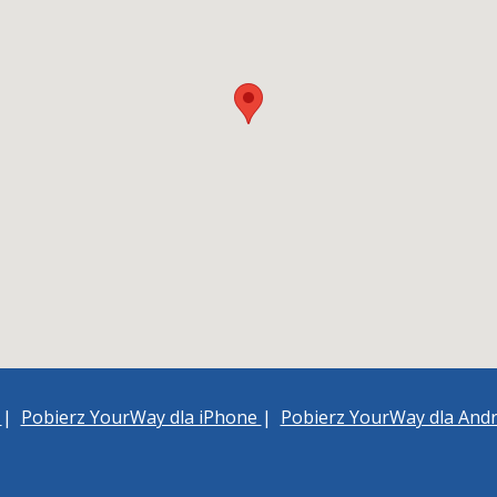
h
|
Pobierz YourWay dla iPhone
|
Pobierz YourWay dla And