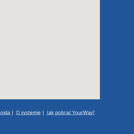
roida
|
O systemie
|
Jak pobrać YourWay?