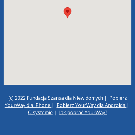
(c) 2022
Fundacja Szansa dla Niewidomych
|
Pobierz
YourWay dla iPhone
|
Pobierz YourWay dla Androida
|
O systemie
|
Jak pobrać YourWay?