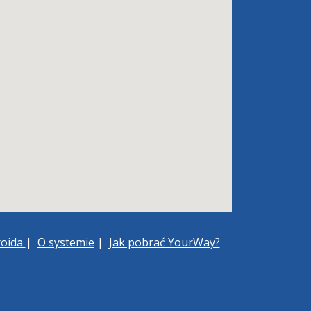
roida
|
O systemie
|
Jak pobrać YourWay?