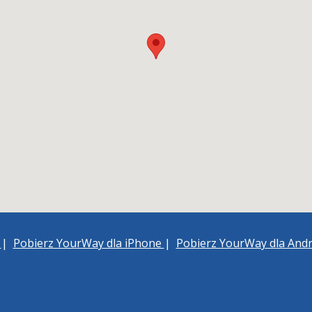
h
|
Pobierz YourWay dla iPhone
|
Pobierz YourWay dla And