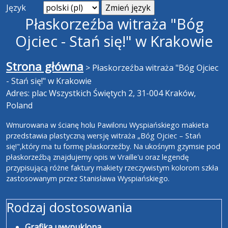
Język
Płaskorzeźba witraża "Bóg
Ojciec - Stań się!" w Krakowie
Strona główna
>
Płaskorzeźba witraża "Bóg Ojciec
- Stań się!" w Krakowie
Adres: plac Wszystkich Świętych 2, 31-004 Kraków,
Poland
Wmurowana w ścianę holu Pawilonu Wyspiańskiego makieta
przedstawia plastyczną wersję witraża „Bóg Ojciec – Stań
się!",który ma tu formę płaskorzeźby. Na ukośnym gzymsie pod
płaskorzeźbą znajdujemy opis w Vraille'u oraz legendę
przypisującą różne faktury makiety rzeczywistym kolorom szkła
zastosowanym przez Stanisława Wyspiańskiego.
Rodzaj dostosowania
Grafika uwypuklona