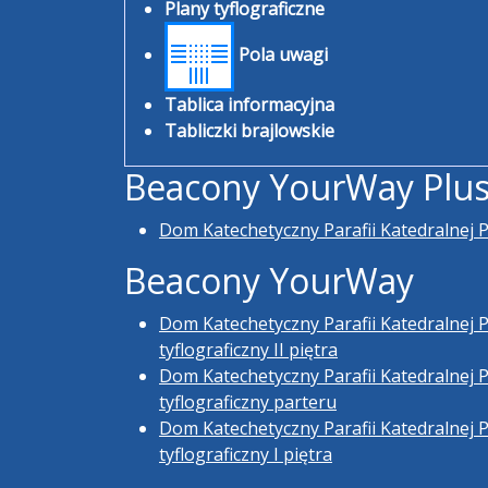
Plany tyflograficzne
Pola uwagi
Tablica informacyjna
Tabliczki brajlowskie
Beacony YourWay Plu
Dom Katechetyczny Parafii Katedralnej 
Beacony YourWay
Dom Katechetyczny Parafii Katedralnej 
tyflograficzny II piętra
Dom Katechetyczny Parafii Katedralnej 
tyflograficzny parteru
Dom Katechetyczny Parafii Katedralnej 
tyflograficzny I piętra