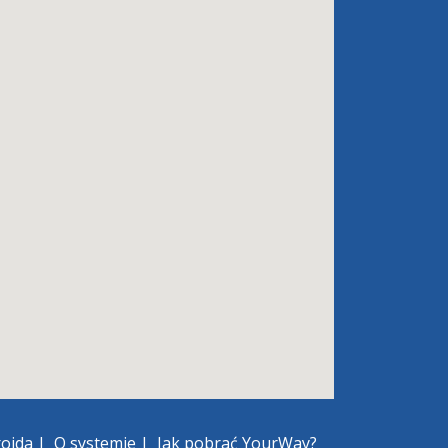
roida
|
O systemie
|
Jak pobrać YourWay?