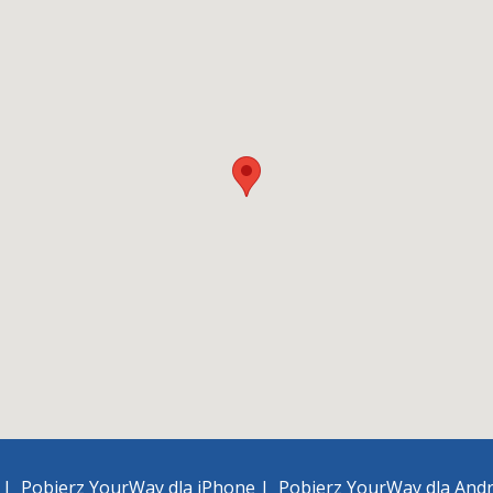
h
|
Pobierz YourWay dla iPhone
|
Pobierz YourWay dla And