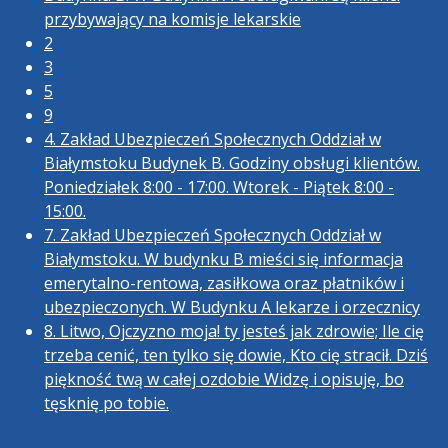
przybywający na komisje lekarskie
2
3
5
9
4. Zakład Ubezpieczeń Społecznych Oddział w
Białymstoku Budynek B. Godziny obsługi klientów.
Poniedziałek 8:00 - 17:00. Wtorek - Piątek 8:00 -
15:00.
7. Zakład Ubezpieczeń Społecznych Oddział w
Białymstoku. W budynku B mieści się informacja
emerytalno-rentowa, zasiłkowa oraz płatników i
ubezpieczonych. W Budynku A lekarze i orzecznicy
8. Litwo, Ojczyzno moja! ty jesteś jak zdrowie; Ile cię
trzeba cenić, ten tylko się dowie, Kto cię stracił. Dziś
piękność twą w całej ozdobie Widzę i opisuję, bo
tęsknię po tobie.