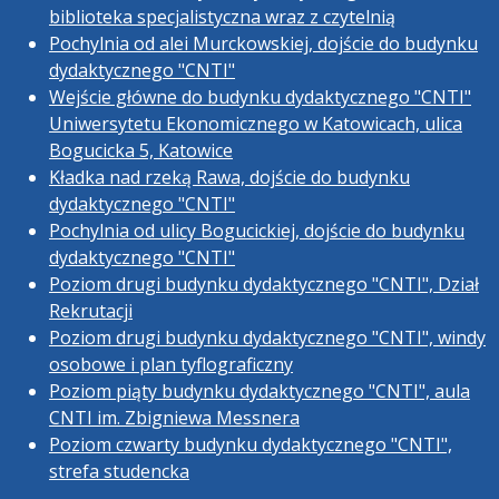
biblioteka specjalistyczna wraz z czytelnią
Pochylnia od alei Murckowskiej, dojście do budynku
dydaktycznego "CNTI"
Wejście główne do budynku dydaktycznego "CNTI"
Uniwersytetu Ekonomicznego w Katowicach, ulica
Bogucicka 5, Katowice
Kładka nad rzeką Rawa, dojście do budynku
dydaktycznego "CNTI"
Pochylnia od ulicy Bogucickiej, dojście do budynku
dydaktycznego "CNTI"
Poziom drugi budynku dydaktycznego "CNTI", Dział
Rekrutacji
Poziom drugi budynku dydaktycznego "CNTI", windy
osobowe i plan tyflograficzny
Poziom piąty budynku dydaktycznego "CNTI", aula
CNTI im. Zbigniewa Messnera
Poziom czwarty budynku dydaktycznego "CNTI",
strefa studencka