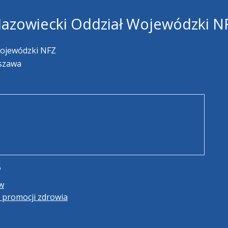
azowiecki Oddział Wojewódzki N
Wojewódzki NFZ
rszawa
s
ów
i promocji zdrowia