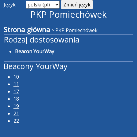
Język
PKP Pomiechówek
Strona główna
>
PKP Pomiechówek
Rodzaj dostosowania
Beacon YourWay
Beacony YourWay
10
11
17
18
19
21
22