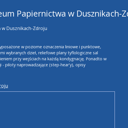
um Papiernictwa w Dusznikach-Z
 w Dusznikach-Zdroju
yposażone w poziome oznaczenia liniowe i punktowe,
i wybranych dzieł, reliefowe plany tyflologiczne sal
eniem przy wejściach na każdą kondygnację. Ponadto w
 - piloty naprowadzające (step-hear'y), opisy
roju