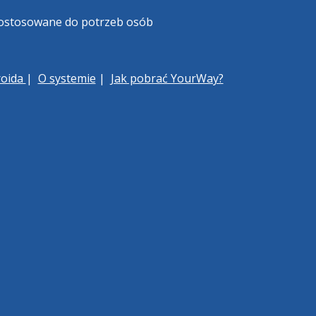
 dostosowane do potrzeb osób
roida
|
O systemie
|
Jak pobrać YourWay?