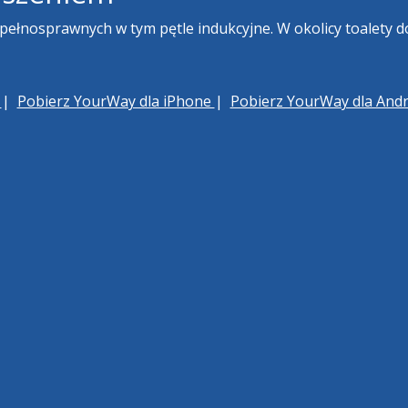
epełnosprawnych w tym pętle indukcyjne. W okolicy toalety
h
|
Pobierz YourWay dla iPhone
|
Pobierz YourWay dla And