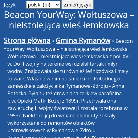
Język
Beacon YourWay: Wołtuszowa –
nieistniejąca wieś łemkowska
Strona główna
Gmina Rymanów
>
>
Beacon
YourWay: Wołtuszowa – nieistniejąca wieś łemkowska
Wołtuszowa – nieistniejąca wieś łemkowska z poł. XVI
w. Do II wojny na terenie wsi działał tartak i młyn
wodny. Znajdowała się tu również leśniczówka i mały
folwark. Właśnie w nim po śmierci hr. Potockiego
zamieszkała założycielka Rymanowa-Zdroju - Anna
Potocka. Była tu też drewniana cerkiew parafialna
p.w. Opieki Matki Bożej z 1899r. Przetrwała ona
zawieruchę II wojny światowej i została rozebrana w
1953r. Niektóre jej drewniane elementy zostały
wykorzystane do remontów obiektów
uzdrowiskowych w Rymanowie-Zdroju.
Przed II wojną światową wieś liczyła 28 gospodarstw i