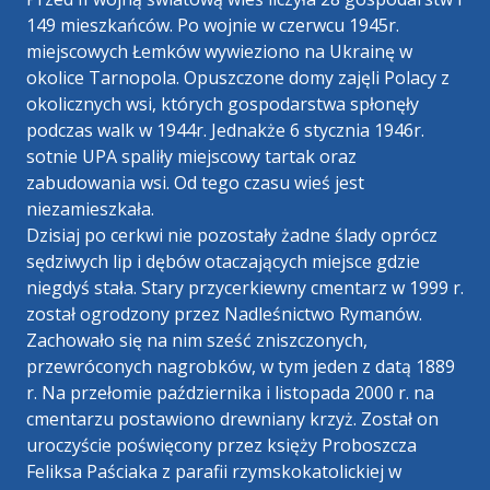
149 mieszkańców. Po wojnie w czerwcu 1945r.
miejscowych Łemków wywieziono na Ukrainę w
okolice Tarnopola. Opuszczone domy zajęli Polacy z
okolicznych wsi, których gospodarstwa spłonęły
podczas walk w 1944r. Jednakże 6 stycznia 1946r.
sotnie UPA spaliły miejscowy tartak oraz
zabudowania wsi. Od tego czasu wieś jest
niezamieszkała.
Dzisiaj po cerkwi nie pozostały żadne ślady oprócz
sędziwych lip i dębów otaczających miejsce gdzie
niegdyś stała. Stary przycerkiewny cmentarz w 1999 r.
został ogrodzony przez Nadleśnictwo Rymanów.
Zachowało się na nim sześć zniszczonych,
przewróconych nagrobków, w tym jeden z datą 1889
r. Na przełomie października i listopada 2000 r. na
cmentarzu postawiono drewniany krzyż. Został on
uroczyście poświęcony przez księży Proboszcza
Feliksa Paściaka z parafii rzymskokatolickiej w