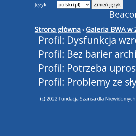
Język
Beaco
Strona główna
Galeria BWA w Z
>
Profil: Dysfunkcja wz
Profil: Bez barier arc
Profil: Potrzeba upro
Profil: Problemy ze s
(c) 2022
Fundacja Szansa dla Niewidomyc