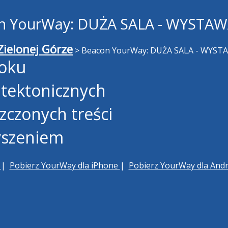
n YourWay: DUŻA SALA - WYSTAWA
ielonej Górze
>
Beacon YourWay: DUŻA SALA - WYSTA
roku
hitektonicznych
szczonych treści
łyszeniem
h
|
Pobierz YourWay dla iPhone
|
Pobierz YourWay dla And