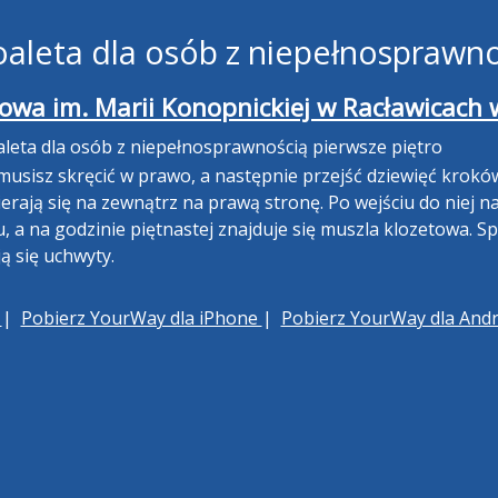
leta dla osób z niepełnosprawno
owa im. Marii Konopnickiej w Racławicach 
eta dla osób z niepełnosprawnością pierwsze piętro
 musisz skręcić w prawo, a następnie przejść dziewięć krokó
rają się na zewnątrz na prawą stronę. Po wejściu do niej na 
a na godzinie piętnastej znajduje się muszla klozetowa. Spł
ją się uchwyty.
h
|
Pobierz YourWay dla iPhone
|
Pobierz YourWay dla And