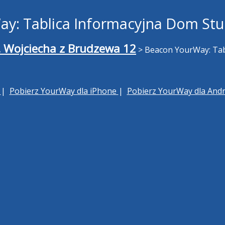
y: Tablica Informacyjna Dom Stud
ul. Wojciecha z Brudzewa 12
>
Beacon YourWay: Tabl
h
|
Pobierz YourWay dla iPhone
|
Pobierz YourWay dla And