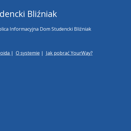
encki Bliźniak
ica Informacyjna Dom Studencki Bliźniak
roida
|
O systemie
|
Jak pobrać YourWay?