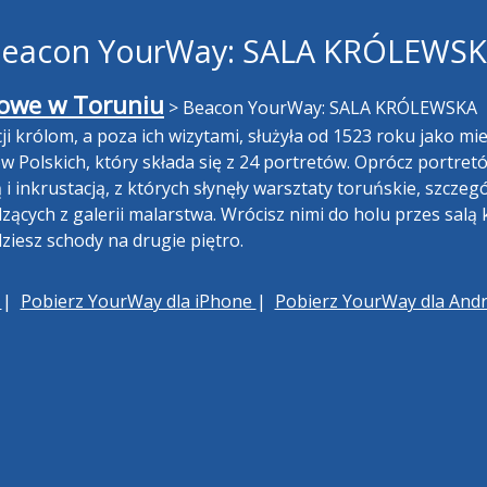
eacon YourWay: SALA KRÓLEWS
we w Toruniu
>
Beacon YourWay: SALA KRÓLEWSKA
i królom, a poza ich wizytami, służyła od 1523 roku jako mi
ów Polskich, który składa się z 24 portretów. Oprócz portret
inkrustacją, z których słynęły warsztaty toruńskie, szczegó
zących z galerii malarstwa. Wrócisz nimi do holu przes salą
dziesz schody na drugie piętro.
h
|
Pobierz YourWay dla iPhone
|
Pobierz YourWay dla And