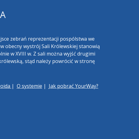
KA
ejsce zebrań reprezentacji pospólstwa we
ów obecny wystrój Sali Królewskiej stanowią
lnie w XVIII w. Z sali można wyjść drugimi
 królewską, stąd należy powrócić w stronę
roida
|
O systemie
|
Jak pobrać YourWay?