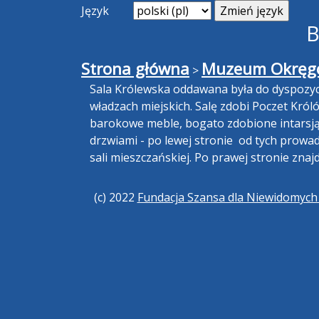
Język
B
Strona główna
Muzeum Okręgo
>
Sala Królewska oddawana była do dyspozycj
władzach miejskich. Salę zdobi Poczet Król
barokowe meble, bogato zdobione intarsją i 
drzwiami - po lewej stronie od tych prowad
sali mieszczańskiej. Po prawej stronie znaj
(c) 2022
Fundacja Szansa dla Niewidomyc