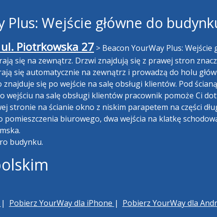
Plus: Wejście główne do budynk
 ul. Piotrkowska 27
>
Beacon YourWay Plus: Wejście 
ją się na zewnątrz. Drzwi znajdują się z prawej stron znacz
ierają się automatycznie na zewnątrz i prowadzą do holu głó
najduje się po wejście na salę obsługi klientów. Pod ścianą
Po wejściu na salę obsługi klientów pracownik pomoże Ci d
j stronie na ścianie okno z niskim parapetem na części dług
 do pomieszczenia biurowego, dwa wejścia na klatkę schodową
amska.
tro budynku.
polskim
h
|
Pobierz YourWay dla iPhone
|
Pobierz YourWay dla And