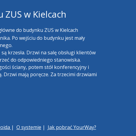
u ZUS w Kielcach
główne do budynku ZUS w Kielcach
nika. Po wejściu do budynku jest mały
wnego.
 są krzesła. Drzwi na salę obsługi klientów
otrzeć do odpowiedniego stanowiska.
ości ściany, potem stół konferencyjny i
. Drzwi mają poręcze. Za trzecimi drzwiami
roida
|
O systemie
|
Jak pobrać YourWay?