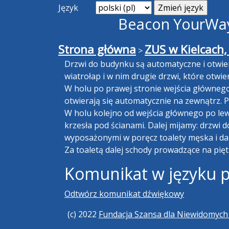
Język
Beacon YourWay 
Strona główna
ZUS w Kielcach,
>
Drzwi do budynku są automatyczne i otwiera
wiatrołap i w nim drugie drzwi, które otw
W holu po prawej stronie wejścia głównego z
otwierają się automatycznie na zewnątrz. 
W holu kolejno od wejścia głównego po lewe
krzesła pod ścianami. Dalej mijamy: drzwi
wyposażonymi w poręcz toalety męska i d
Za toaletą dalej schody prowadzące na pię
Komunikat w języku 
Odtwórz komunikat dźwiękowy
(c) 2022
Fundacja Szansa dla Niewidomyc